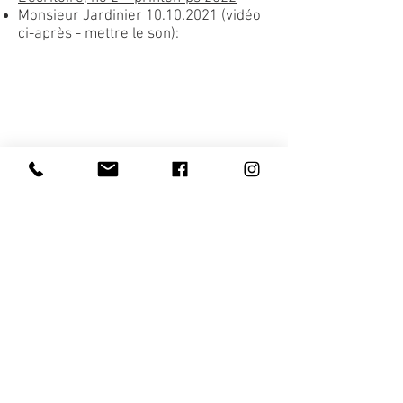
Monsieur Jardinier
10.10.2021
(vidéo
ci-après - mettre le son):
Retour
Les Editions du Bois Carré
1741 Cottens
contact@boiscarre.ch
0041 77 269 53 52