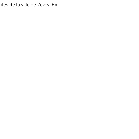
tes de la ville de Vevey! En
contact@boiscarre.ch
0041 77 269 53 52